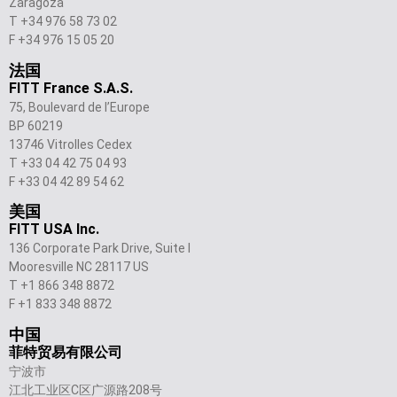
Zaragoza
T +34 976 58 73 02
F +34 976 15 05 20
法国
FITT France S.A.S.
75, Boulevard de l’Europe
BP 60219
13746 Vitrolles Cedex
T +33 04 42 75 04 93
F +33 04 42 89 54 62
美国
FITT USA Inc.
136 Corporate Park Drive, Suite I
Mooresville NC 28117 US
T +1 866 348 8872
F +1 833 348 8872
中国
菲特贸易有限公司
宁波市
江北工业区C区广源路208号