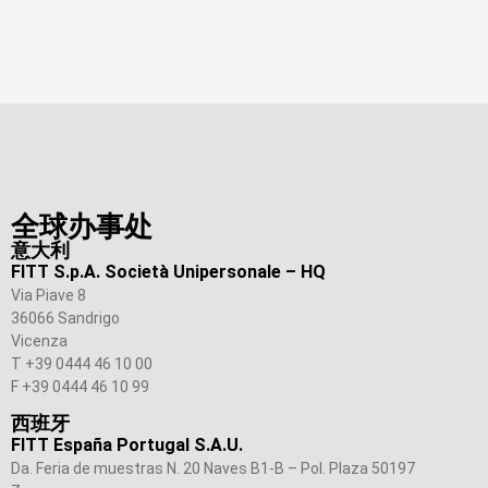
全球办事处
意大利
FITT S.p.A. Società Unipersonale – HQ
Via Piave 8
36066 Sandrigo
Vicenza
T +39 0444 46 10 00
F +39 0444 46 10 99
西班牙
FITT España Portugal S.A.U.
Da. Feria de muestras N. 20 Naves B1-B – Pol. Plaza 50197