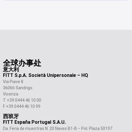
全球办事处
意大利
FITT S.p.A. Società Unipersonale – HQ
Via Piave 8
36066 Sandrigo
Vicenza
T +39 0444 46 10 00
F +39 0444 46 10 99
西班牙
FITT España Portugal S.A.U.
Da. Feria de muestras N. 20 Naves B1-B – Pol. Plaza 50197