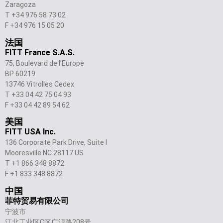
Zaragoza
T +34 976 58 73 02
F +34 976 15 05 20
法国
FITT France S.A.S.
75, Boulevard de l’Europe
BP 60219
13746 Vitrolles Cedex
T +33 04 42 75 04 93
F +33 04 42 89 54 62
美国
FITT USA Inc.
136 Corporate Park Drive, Suite I
Mooresville NC 28117 US
T +1 866 348 8872
F +1 833 348 8872
中国
菲特贸易有限公司
宁波市
江北工业区C区广源路208号